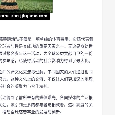
万人慈善跑活动不仅是一项单纯的体育赛事，它还代表着
全球参与性是其成功的重要因素之一。无论是身处世
通过报名参与这一活动，为全球公益贡献自己的一份
的参与感，也使得活动的社会影响力得到了最大化。
之间的跨文化交流与理解。不同国家的人们通过相同
努力。这种文化上的交流，不仅让人们更加深入地理
球社会的凝聚力与合作精神。
活动得到了前所未有的媒体曝光。各国媒体的广泛报
关注，吸引到更多的参与者与捐款者。这种高度的关
，推动全球慈善事业的发展与创新。