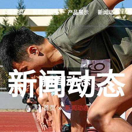
公司首页
发现竞技宝
产品展示
新闻动态
新闻动态
首页
新闻动态