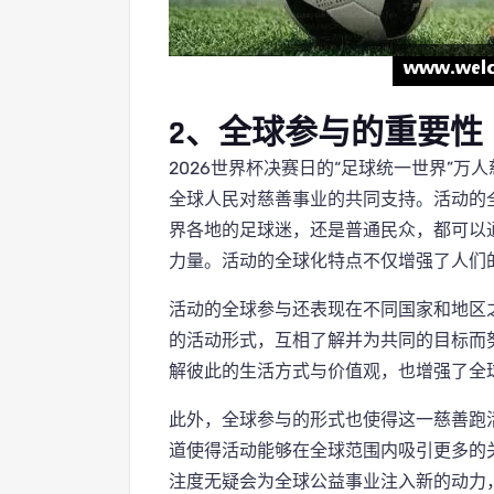
2、全球参与的重要性
2026世界杯决赛日的“足球统一世界”
全球人民对慈善事业的共同支持。活动的
界各地的足球迷，还是普通民众，都可以
力量。活动的全球化特点不仅增强了人们
活动的全球参与还表现在不同国家和地区
的活动形式，互相了解并为共同的目标而
解彼此的生活方式与价值观，也增强了全
此外，全球参与的形式也使得这一慈善跑
道使得活动能够在全球范围内吸引更多的
注度无疑会为全球公益事业注入新的动力