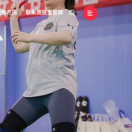
服务方向
联系竞技宝官网