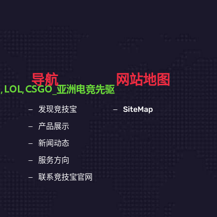
导航
网站地图
发现竞技宝
SiteMap
产品展示
新闻动态
服务方向
联系竞技宝官网