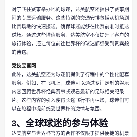
对于飞往赛事举办地的球迷，达美航空还提供了赛事期
间的专属运输服务。这些特别的交通安排包括从机场到
比赛场地的快速接送，确保球迷能够在比赛前准时抵达
球场。通过这些增值服务，达美航空不仅提升了客户的
旅行体验，还让每位前往世界杯的球迷都感受到贵宾般
的待遇。
竞技宝官网
此外，达美航空还为球迷们提供了行程中的个性化配套
服务。例如，在飞机上，球迷可以通过专门定制的娱乐
内容回顾世界杯经典赛事或观看最新的足球相关纪录
片。这些内容的引入使得长途飞行不再枯燥，球迷们可
以在旅程中提前感受世界杯的激情与氛围。
3、全球球迷的参与体验
达美航空与世界杯官方的合作不仅限于提供便捷的机票