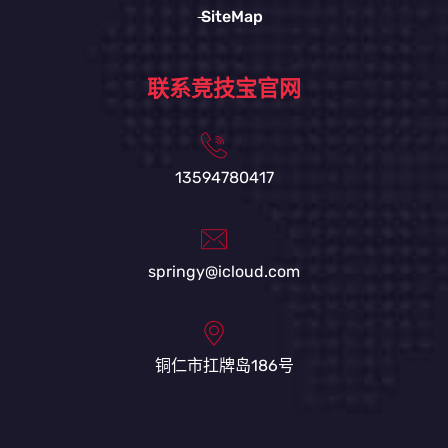
SiteMap
联系竞技宝官网
13594780417
springy@icloud.com
铜仁市扛牌岛186号