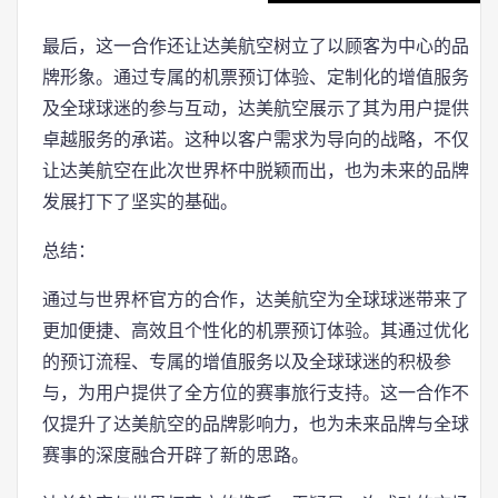
最后，这一合作还让达美航空树立了以顾客为中心的品
牌形象。通过专属的机票预订体验、定制化的增值服务
及全球球迷的参与互动，达美航空展示了其为用户提供
卓越服务的承诺。这种以客户需求为导向的战略，不仅
让达美航空在此次世界杯中脱颖而出，也为未来的品牌
发展打下了坚实的基础。
总结：
通过与世界杯官方的合作，达美航空为全球球迷带来了
更加便捷、高效且个性化的机票预订体验。其通过优化
的预订流程、专属的增值服务以及全球球迷的积极参
与，为用户提供了全方位的赛事旅行支持。这一合作不
仅提升了达美航空的品牌影响力，也为未来品牌与全球
赛事的深度融合开辟了新的思路。