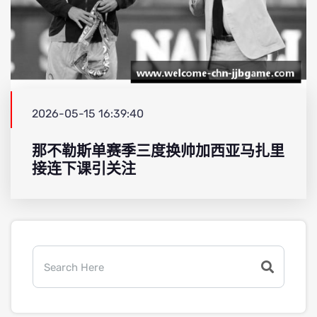
2026-05-15 16:39:40
那不勒斯单赛季三度换帅加西亚马扎里
接连下课引关注