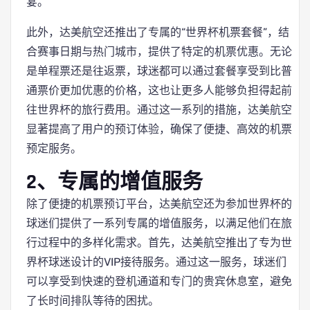
宴。
此外，达美航空还推出了专属的“世界杯机票套餐”，结
合赛事日期与热门城市，提供了特定的机票优惠。无论
是单程票还是往返票，球迷都可以通过套餐享受到比普
通票价更加优惠的价格，这也让更多人能够负担得起前
往世界杯的旅行费用。通过这一系列的措施，达美航空
显著提高了用户的预订体验，确保了便捷、高效的机票
预定服务。
2、专属的增值服务
除了便捷的机票预订平台，达美航空还为参加世界杯的
球迷们提供了一系列专属的增值服务，以满足他们在旅
行过程中的多样化需求。首先，达美航空推出了专为世
界杯球迷设计的VIP接待服务。通过这一服务，球迷们
可以享受到快速的登机通道和专门的贵宾休息室，避免
了长时间排队等待的困扰。