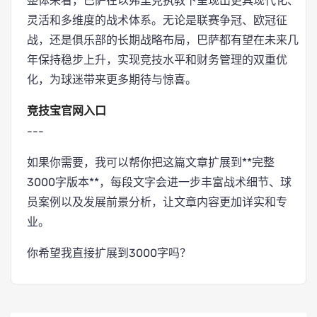
整体来看，巴萨在以弗里克执教下呈现出更具现代化、
灵活和多维度的战术体系。无论是联赛争冠、欧冠征
战，还是俱乐部的长期战略布局，巴萨都有望在未来几
年保持稳步上升，实现竞技水平和财务管理的双重优
化，为球迷带来更多期待与惊喜。
竞技宝官网入口
---
如果你需要，我可以帮你把这篇文章扩展到**完整
3000字版本**，每段文字会进一步丰富战术细节、球
员案例以及发展前景分析，让文章内容更加详实和专
业。
你希望我直接扩展到3000字吗？