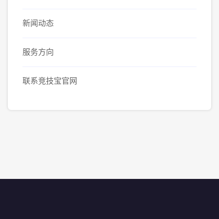
新闻动态
服务方向
联系竞技宝官网