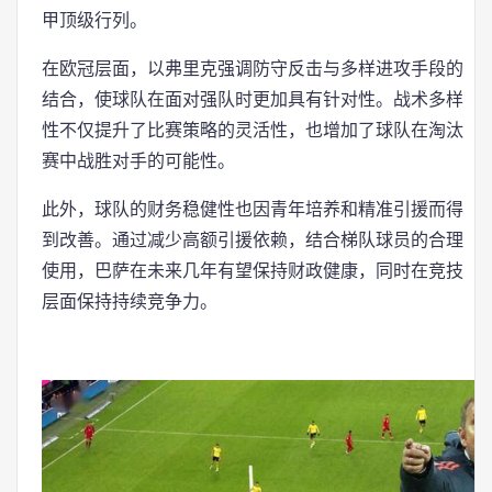
甲顶级行列。
在欧冠层面，以弗里克强调防守反击与多样进攻手段的
结合，使球队在面对强队时更加具有针对性。战术多样
性不仅提升了比赛策略的灵活性，也增加了球队在淘汰
赛中战胜对手的可能性。
此外，球队的财务稳健性也因青年培养和精准引援而得
到改善。通过减少高额引援依赖，结合梯队球员的合理
使用，巴萨在未来几年有望保持财政健康，同时在竞技
层面保持持续竞争力。