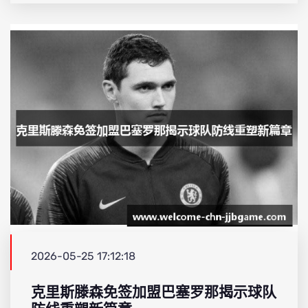
2026-05-25 17:12:18
克里斯滕森免签加盟巴塞罗那揭示球队