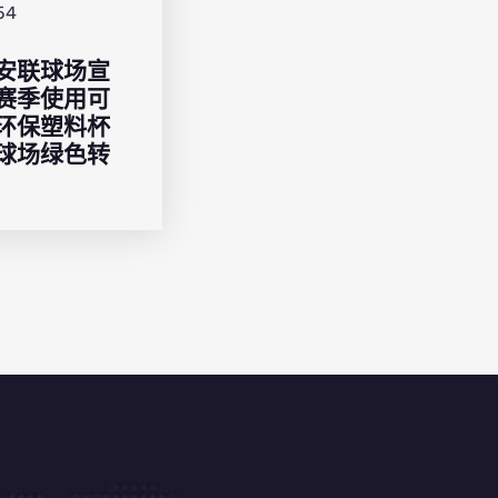
54
安联球场宣
赛季使用可
环保塑料杯
球场绿色转