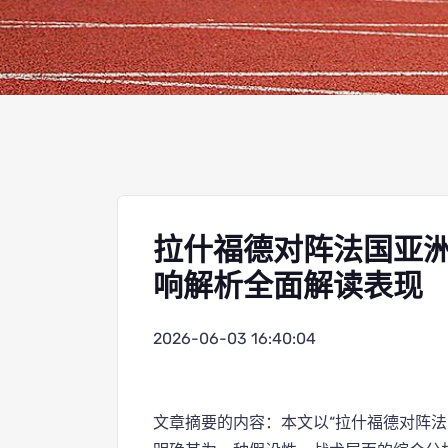
拉什福德对阵法国亚
响解析全面解读表现
2026-06-03 16:40:04
文章摘要的内容：本文以“拉什福德对阵法