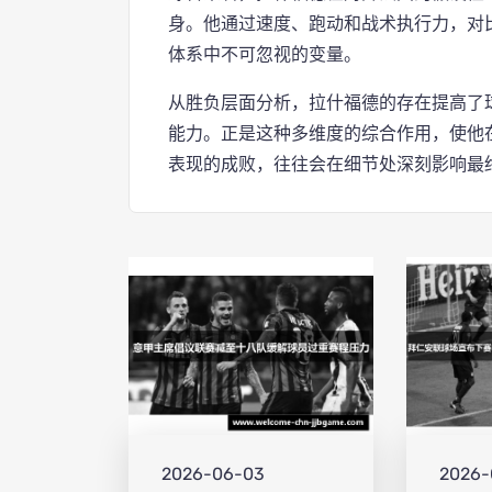
身。他通过速度、跑动和战术执行力，对
体系中不可忽视的变量。
从胜负层面分析，拉什福德的存在提高了
能力。正是这种多维度的综合作用，使他
表现的成败，往往会在细节处深刻影响最
2026-06-03
2026-