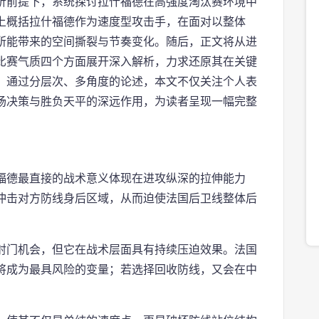
析前提下，系统探讨拉什福德在高强度淘汰赛环境中
上概括拉什福德作为速度型攻击手，在面对以整体
所能带来的空间撕裂与节奏变化。随后，正文将从进
比赛气质四个方面展开深入解析，力求还原其在关键
。通过分层次、多角度的论述，本文不仅关注个人表
场决策与胜负天平的深远作用，为读者呈现一幅完整
福德最直接的战术意义体现在进攻纵深的拉伸能力
冲击对方防线身后区域，从而迫使法国后卫线整体后
射门机会，但它在战术层面具有持续压迫效果。法国
将成为最具风险的变量；若选择回收防线，又会在中