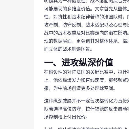
明确其为一种假设性、战术层面的综合分
可能展现的多维度价值。文章首先从整体
性、对抗性和战术纪律著称的法国队时，
攻牵制、防守反制、战术适配以及心理与
战中的战术权重及对比赛走向的潜在影响
现的数据层面，更强调其对整体体系、临
而立体的战术解读图景。
一、进攻纵深价值
在假设性的对阵法国的关键比赛中，拉什
上。他依靠爆发力和直线速度，能够频繁
撤，为中前场创造更多处理球空间。
这种纵深威胁并不一定每次都转化为直接
队若选择高位防守，拉什福德的反击启动
场控制权上付出代价。