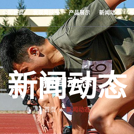
公司首页
发现竞技宝
产品展示
新闻动态
新闻动态
首页
新闻动态