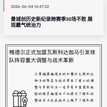
2026-06-04 16:47:32
曼城创历史新纪录跨赛季30场不败 展
现霸气统治力