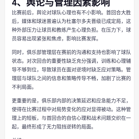
4、舆论与管理因素影响
比赛前后，舆论对球队心理也有不小影响。首回合大胜
后，媒体和球迷普遍认为杜塞尔多夫晋级已成定局，这
种外部压力让球员和教练产生心理负担。在压力下，球
员容易出现紧张和焦虑，影响比赛发挥。
同时，俱乐部管理层在赛前的沟通和支持也影响了球队
状态。对次回合的重要性缺乏充分强调，训练和心理辅
导不够到位，导致球员在面对逆境时缺乏应对策略。管
理层与球队之间的信息和策略传导不畅，加剧了比赛的
不利局面。
更重要的是，俱乐部内部的决策延迟和应急能力不足，
使得在比赛过程中对局势变化的应对显得被动。这种管
理上的短板，与首回合的自信心理和战术问题交织在一
起，最终形成了无力阻挡逆转的局面。