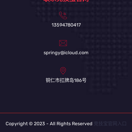
13594780417
springy@icloud.com
铜仁市扛牌岛186号
Copyright © 2023 - All Rights Reserved
竞技宝官网入口
.