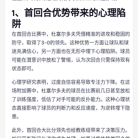
1、首回合优势带来的心理陷
阱
在首回合比赛中，杜塞尔多夫凭借精准的进攻和稳固的
防守，取得了3-0的领先。这种优势一方面让球队和球
迷充满信心，另一方面也在无形中埋下心理陷阱。球员
可能在潜意识中放松了警惕，认为次回合只需保持现有
状态即可。
心理学研究表明，过度自信容易导致专注力下降。在这
场附加赛中，杜塞尔多夫的球员在比赛前几日甚至放松
了训练强度，低估了对手可能的反扑能力。这种心理状
态直接影响了球员的判断力和反应速度，为逆转埋下隐
患。
此外，首回合大比分领先也给教练组带来了决策压力。