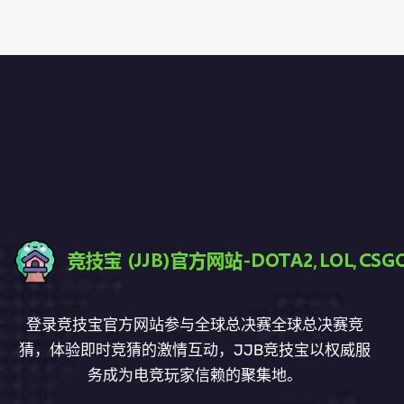
登录竞技宝官方网站参与全球总决赛全球总决赛竞
猜，体验即时竞猜的激情互动，JJB竞技宝以权威服
务成为电竞玩家信赖的聚集地。