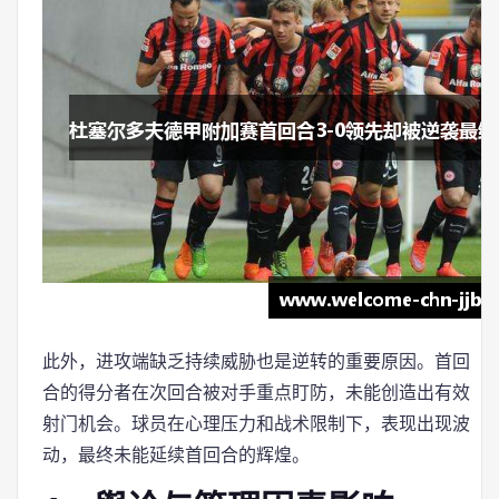
此外，进攻端缺乏持续威胁也是逆转的重要原因。首回
合的得分者在次回合被对手重点盯防，未能创造出有效
射门机会。球员在心理压力和战术限制下，表现出现波
动，最终未能延续首回合的辉煌。