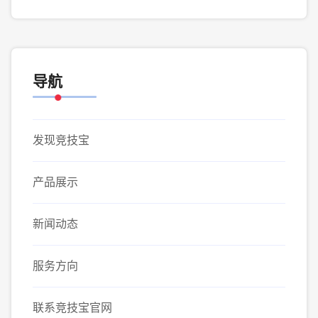
导航
发现竞技宝
产品展示
新闻动态
服务方向
联系竞技宝官网