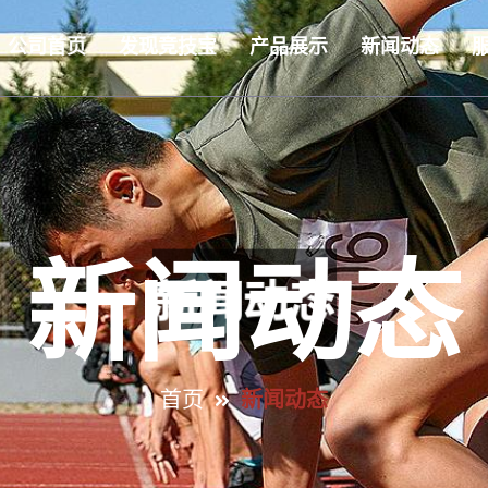
公司首页
发现竞技宝
产品展示
新闻动态
新闻动态
首页
新闻动态