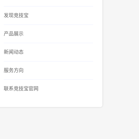
发现竞技宝
产品展示
新闻动态
服务方向
联系竞技宝官网