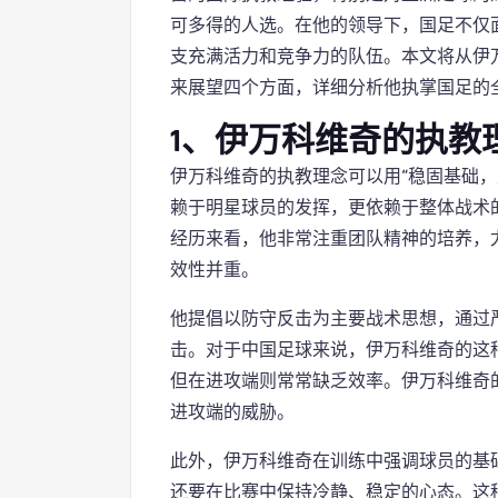
可多得的人选。在他的领导下，国足不仅
支充满活力和竞争力的队伍。本文将从伊
来展望四个方面，详细分析他执掌国足的
1、伊万科维奇的执教
伊万科维奇的执教理念可以用“稳固基础，
赖于明星球员的发挥，更依赖于整体战术
经历来看，他非常注重团队精神的培养，
效性并重。
他提倡以防守反击为主要战术思想，通过
击。对于中国足球来说，伊万科维奇的这
但在进攻端则常常缺乏效率。伊万科维奇
进攻端的威胁。
此外，伊万科维奇在训练中强调球员的基
还要在比赛中保持冷静、稳定的心态。这