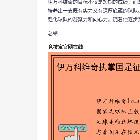
伊万科维奇的目标不仅是短期的成绩，而
培养出一支既有实力又有深厚底蕴的球队
强化球队的凝聚力和向心力。随着他逐步
总结：
竞技宝官网在线