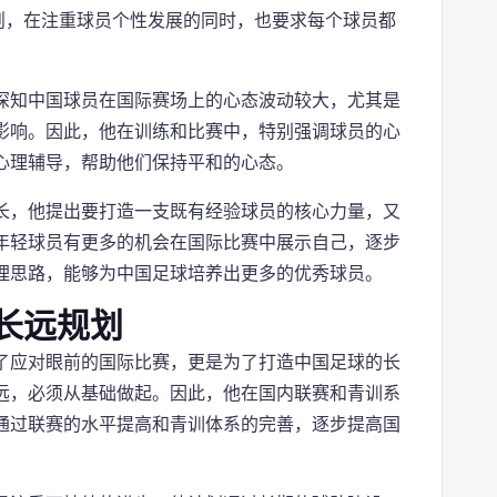
则，在注重球员个性发展的同时，也要求每个球员都
深知中国球员在国际赛场上的心态波动较大，尤其是
影响。因此，他在训练和比赛中，特别强调球员的心
心理辅导，帮助他们保持平和的心态。
长，他提出要打造一支既有经验球员的核心力量，又
年轻球员有更多的机会在国际比赛中展示自己，逐步
理思路，能够为中国足球培养出更多的优秀球员。
长远规划
了应对眼前的国际比赛，更是为了打造中国足球的长
远，必须从基础做起。因此，他在国内联赛和青训系
通过联赛的水平提高和青训体系的完善，逐步提高国