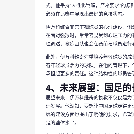
式。他秉持“人性化管理，严格要求”的原
必须在比赛中展现出最好的竞技状态。
伊万科维奇非常重视球员的心理建设，他
在面对强敌时，常常容易受到心理压力的
理调适，教练团队也会在赛前与球员进行
此外，伊万科维奇注重培养年轻球员的成
有年轻球员活力的球队。在他的管理下，
承担起更多的责任。这种结构性的球员管
4、未来展望：国足的
展望未来，伊万科维奇的执教不仅仅是为
远发展。他深知，要想让中国足球走得更
统的建设方面也提出了明确的要求，希望
足的整体水平。