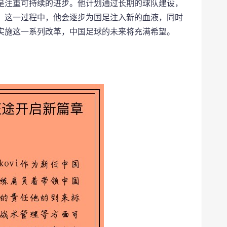
是注重可持续的进步。他计划通过长期的球队建设，
。这一过程中，他会逐步为国足注入新的血液，同时
实施这一系列改革，中国足球的未来将充满希望。