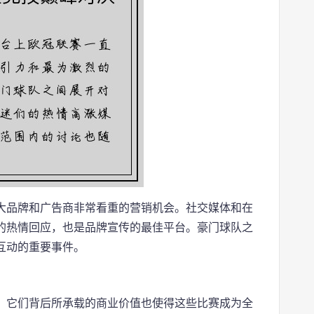
大品牌和广告商非常看重的营销机会。社交媒体和在
的热情回应，也是品牌宣传的最佳平台。豪门球队之
互动的重要事件。
，它们背后所承载的商业价值也使得这些比赛成为全