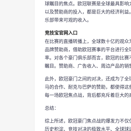
球瞩目的焦点。欧冠联赛是全球最具影响
以及赞助商的投入，都是巨大的经济利益
乐部带来可观的收入。
竞技宝官网入口
在比赛的直播转播上，全球数十亿的观众
品牌赞助商，借助欧冠赛事的平台进行全
率。对各个豪门俱乐部而言，欧冠的比赛
瞩目。赞助商、广告收入、周边产品的销
此外，欧冠豪门之间的对决，还成为了全
马的合作、耐克与巴萨的赞助，都使得这
每一场欧冠焦点战，背后都充斥着巨大的
总结：
综上所述，欧冠豪门焦点战的爆发力不仅
历史积淀、竞技对决的极致水平、全球球