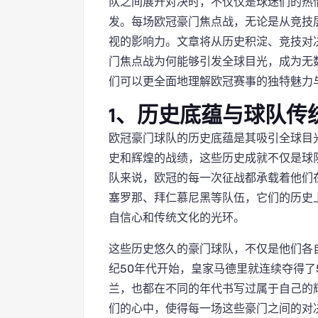
队之间展开对决时，不仅仅是球迷们的热
发。每场欧冠豪门焦点战，无论是从竞技
视的影响力。文章将从历史积淀、竞技对
门焦点战为何能够引发全球目光，成为无
们可以更全面地理解欧冠赛事的独特魅力
1、历史底蕴与球队传
欧冠豪门球队的历史底蕴是其吸引全球目
史和辉煌的战绩，这些历史成就不仅是球
队来说，欧冠的每一次征战都承载着他们
塞罗那、拜仁慕尼黑等队伍，它们的历史
自信心和传统文化的光环。
这些历史悠久的豪门球队，不仅是他们各
纪50年代开始，皇家马德里就连续夺得了
兰，也都在不同的年代书写过属于自己的
们的心中，使得每一场这些豪门之间的对