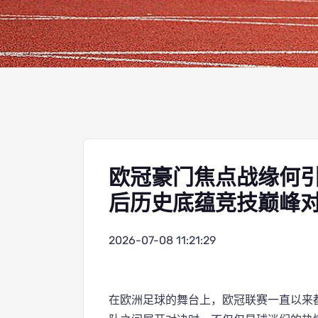
欧冠豪门焦点战缘何
后历史底蕴竞技巅峰
2026-07-08 11:21:29
在欧洲足球的舞台上，欧冠联赛一直以来