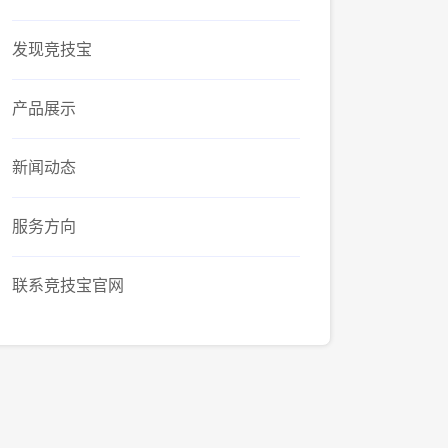
发现竞技宝
产品展示
新闻动态
服务方向
联系竞技宝官网