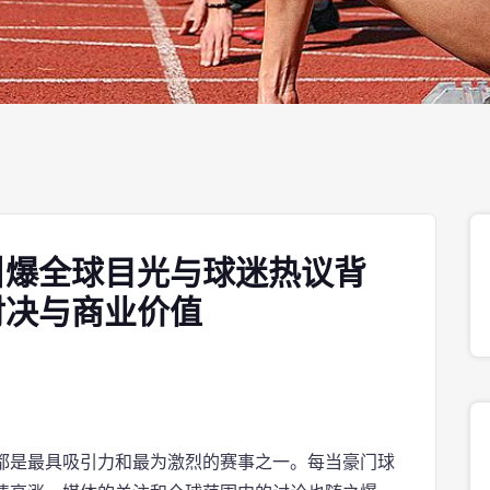
引爆全球目光与球迷热议背
对决与商业价值
都是最具吸引力和最为激烈的赛事之一。每当豪门球