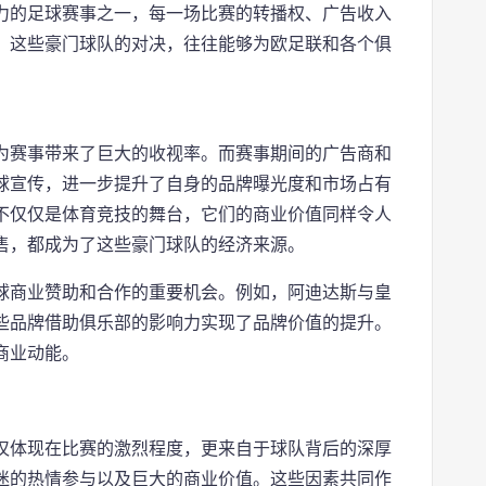
力的足球赛事之一，每一场比赛的转播权、广告收入
。这些豪门球队的对决，往往能够为欧足联和各个俱
为赛事带来了巨大的收视率。而赛事期间的广告商和
球宣传，进一步提升了自身的品牌曝光度和市场占有
不仅仅是体育竞技的舞台，它们的商业价值同样令人
售，都成为了这些豪门球队的经济来源。
球商业赞助和合作的重要机会。例如，阿迪达斯与皇
些品牌借助俱乐部的影响力实现了品牌价值的提升。
商业动能。
仅体现在比赛的激烈程度，更来自于球队背后的深厚
迷的热情参与以及巨大的商业价值。这些因素共同作