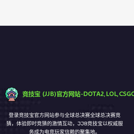
登录竞技宝官方网站参与全球总决赛全球总决赛竞
猜，体验即时竞猜的激情互动，JJB竞技宝以权威服
务成为电竞玩家信赖的聚集地。