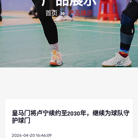
产品展示
首页
产品展示
皇马门将卢宁续约至2030年，继续为球队守
护球门
2026-04-20 16:46:09