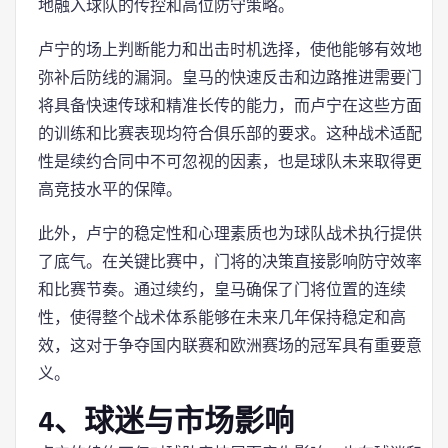
地融入球队的传控和高位防守策略。
卢宁的场上判断能力和出击时机选择，使他能够有效地
弥补后防线的漏洞。皇马的快速反击和边路推进需要门
将具备快速传球和精准长传的能力，而卢宁在这些方面
的训练和比赛表现均符合俱乐部的要求。这种战术适配
性是续约合同中不可忽视的因素，也是球队未来取得更
高竞技水平的保障。
此外，卢宁的稳定性和心理素质也为球队战术执行提供
了底气。在关键比赛中，门将的决策直接影响防守效率
和比赛节奏。通过续约，皇马确保了门将位置的连续
性，使得整个战术体系能够在未来几年保持稳定和高
效，这对于争夺国内联赛和欧洲赛场的冠军具有重要意
义。
4、球迷与市场影响