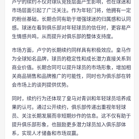
卢宁的续约不仅对球队竞技层面产生影响，也在球迷和
市场层面引起了广泛关注。作为年轻门将，他拥有一定
的粉丝基础，长期合同有助于增强球迷的归属感和认同
感。球迷在看到俱乐部对年轻球员的信任时，更容易产
生情感共鸣，从而提升对俱乐部的整体支持度。
市场方面，卢宁的长期续约同样具有积极效应。皇马作
为全球知名品牌，球员的稳定性和成长潜力直接关系到
商业价值。长期合同可以提升球员的市场形象，增加相
关商品销售和品牌推广的可能性，同时也为俱乐部在转
会市场上的谈判提供优势。
同时，续约行为还体现了皇马对青训和年轻球员培养成
果的认可。通过公开续约，俱乐部传递出重视年轻球
员、关注长期发展而非短期炒作的信息。这不仅有助于
提升俱乐部形象，也鼓励更多潜力球员加入俱乐部体
系，实现人才储备和市场双赢。