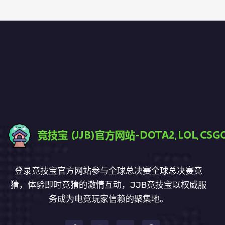
登录竞技宝官方网站参与全球总决赛全球总决赛竞
猜，体验即时竞猜的激情互动，JJB竞技宝以权威服
务成为电竞玩家信赖的聚集地。