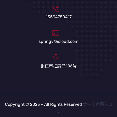
13594780417
springy@icloud.com
铜仁市扛牌岛186号
Copyright © 2023 - All Rights Reserved
竞技宝官网入口
.