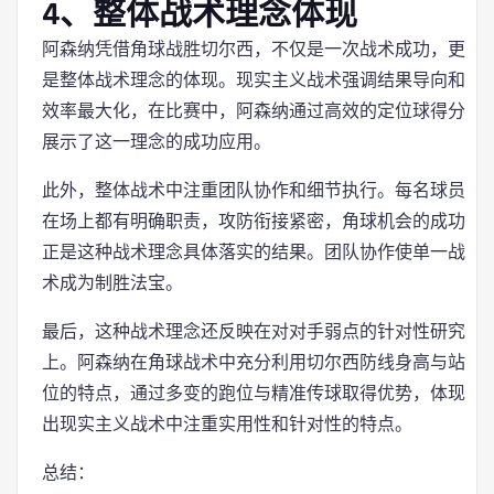
4、整体战术理念体现
阿森纳凭借角球战胜切尔西，不仅是一次战术成功，更
是整体战术理念的体现。现实主义战术强调结果导向和
效率最大化，在比赛中，阿森纳通过高效的定位球得分
展示了这一理念的成功应用。
此外，整体战术中注重团队协作和细节执行。每名球员
在场上都有明确职责，攻防衔接紧密，角球机会的成功
正是这种战术理念具体落实的结果。团队协作使单一战
术成为制胜法宝。
最后，这种战术理念还反映在对对手弱点的针对性研究
上。阿森纳在角球战术中充分利用切尔西防线身高与站
位的特点，通过多变的跑位与精准传球取得优势，体现
出现实主义战术中注重实用性和针对性的特点。
总结：