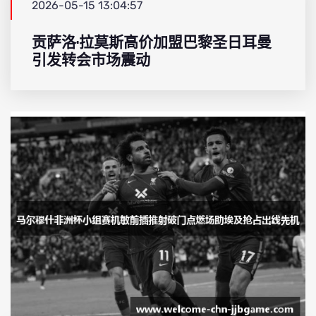
2026-05-15 13:04:57
贡萨洛·拉莫斯高价加盟巴黎圣日耳曼
引发转会市场震动