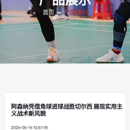
产品展示
首页
产品展示
阿森纳凭借角球进球战胜切尔西 展现实用主
义战术新风貌
2026-05-16 12:57:18