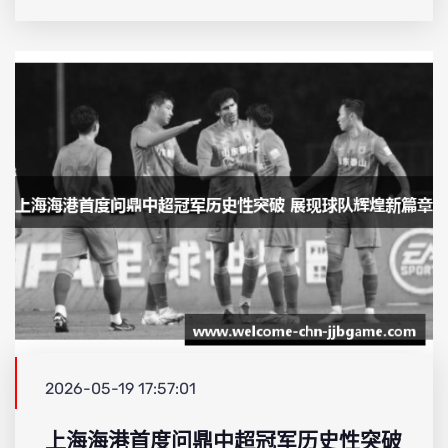
2026-05-19 17:57:01
上海海港首度问鼎中超冠军历史性突破