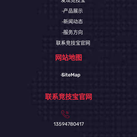
发现竞技宝
产品展示
新闻动态
服务方向
联系竞技宝官网
网站地图
SiteMap
联系竞技宝官网
13594780417