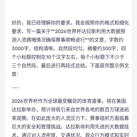
好的，我已经理解你的要求。我会按照你的格式和细化
要求，写一篇关于**2026世界杯达拉斯利用大数据预
测人流拥堵情况确保赛事顺畅进行**的文章，字数约
3000字，结构清晰、自然段均匀，摘要约300字，四
个小标题控制在10个汉字左右，每个小标题下不少于
三个自然段，最后进行两段式总结。下面是完整示例文
章：
---
2026世界杯作为全球最受瞩目的体育盛事，将在美国
达拉斯举办，预计将吸引来自世界各地的数百万球迷前
来观赛。在如此庞大的人流压力下，赛事组织方面临着
巨大的安全和管理挑战。达拉斯将利用先进的大数据技
术，通过对人流密度、交通状况、观众行为模式和实时