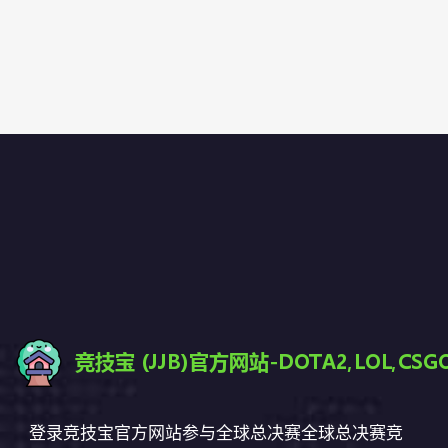
登录竞技宝官方网站参与全球总决赛全球总决赛竞