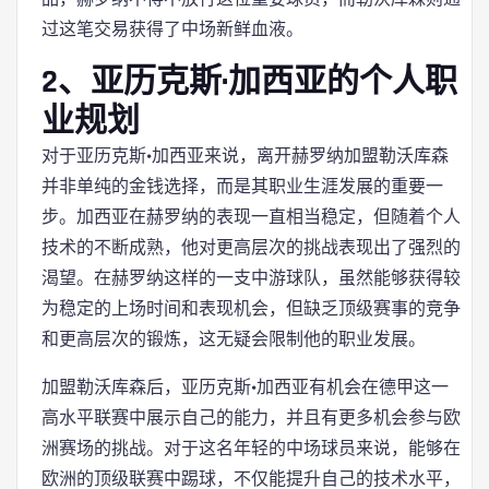
过这笔交易获得了中场新鲜血液。
2、亚历克斯·加西亚的个人职
业规划
对于亚历克斯·加西亚来说，离开赫罗纳加盟勒沃库森
并非单纯的金钱选择，而是其职业生涯发展的重要一
步。加西亚在赫罗纳的表现一直相当稳定，但随着个人
技术的不断成熟，他对更高层次的挑战表现出了强烈的
渴望。在赫罗纳这样的一支中游球队，虽然能够获得较
为稳定的上场时间和表现机会，但缺乏顶级赛事的竞争
和更高层次的锻炼，这无疑会限制他的职业发展。
加盟勒沃库森后，亚历克斯·加西亚有机会在德甲这一
高水平联赛中展示自己的能力，并且有更多机会参与欧
洲赛场的挑战。对于这名年轻的中场球员来说，能够在
欧洲的顶级联赛中踢球，不仅能提升自己的技术水平，