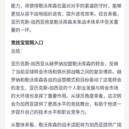
能力，将使得勒沃库森在面对对手的紧逼防守时，能够
更加从容不迫地组织进攻，提升进攻效率。综合来看，
亚历克斯·加西亚将是勒沃库森未来战术体系中至关重
要的一环。
竞技宝官网入口
总结：
亚历克斯·加西亚从赫罗纳加盟勒沃库森的转会，反映
了当前足球转会市场和俱乐部战略之间的复杂博弈。赫
罗纳和勒沃库森各自的运营模式和目标驱动了这笔转会
的发生，亚历克斯·加西亚的个人职业发展与转会市场
的大环境也发挥了重要作用。从球员角度来看，这次转
会为加西亚提供了更高水平的竞技舞台，有助于他进一
步提升自己的技术水平和职业竞争力。
从整体来看，勒沃库森的战术适配将为加西亚提供广阔