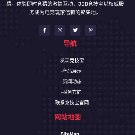
猜，体验即时竞猜的激情互动，JJB竞技宝以权威服
务成为电竞玩家信赖的聚集地。
导航
发现竞技宝
产品展示
新闻动态
服务方向
联系竞技宝官网
网站地图
SiteMap