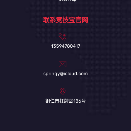
联系竞技宝官网
13594780417
springy@icloud.com
铜仁市扛牌岛186号