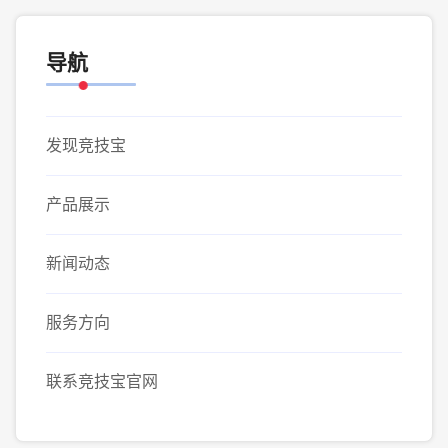
导航
发现竞技宝
产品展示
新闻动态
服务方向
联系竞技宝官网