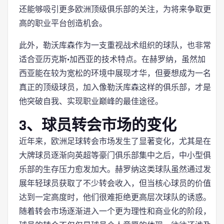
还能够吸引更多欧洲顶级俱乐部的关注，为将来争取更
高的职业平台创造机会。
此外，勒沃库森作为一支重视战术组织的球队，也非常
适合亚历克斯·加西亚的技术特点。在赫罗纳，虽然加
西亚能在较为宽松的环境中展现才华，但要想成为一名
真正的顶级球员，加入像勒沃库森这样的俱乐部，才是
他突破自我、实现职业巅峰的最佳途径。
3、球员转会市场的变化
近年来，欧洲足球转会市场发生了显著变化，尤其是在
大牌球员逐渐向英超等豪门俱乐部集中之后，中小型俱
乐部的生存压力愈发加大。赫罗纳这类球队虽然通过发
展年轻球员获取了不少转会收入，但当核心球员的价值
达到一定高度时，他们很难拒绝更高层次球队的诱惑。
随着转会市场逐渐进入一个更为理性和商业化的阶段，