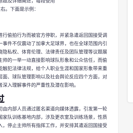
题及详细阐述，每段使用 `
字左右。下面是示例：
进行偷拍行为而被官方停职，并紧急遣返回国接受调
一事件不仅震动了加拿大足球界，也在全球范围内引
绕隐私权、体育伦理、法律责任及团队管理等议题展
主帅的一举一动直接影响球队形象和公众信任，而偷
能触犯法律法规，给个人职业生涯和国家形象带来重
层面、球队管理影响以及社会舆论反应四个方面，对
者深入理解事件的严重性及潜在影响。
过
初由内部人员通过匿名渠道向媒体透露，引发第一轮
国家队训练基地内部，涉及更衣室及训练场景，性质
入，停止主帅所有指挥工作，并安排其遣返回国接受