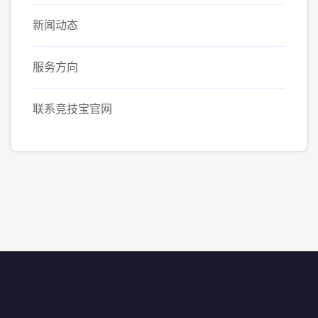
新闻动态
服务方向
联系竞技宝官网