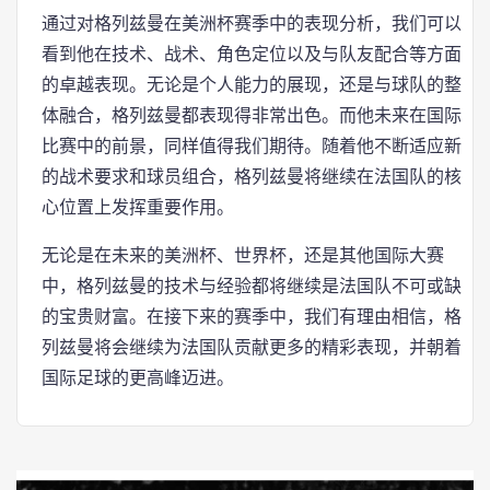
通过对格列兹曼在美洲杯赛季中的表现分析，我们可以
看到他在技术、战术、角色定位以及与队友配合等方面
的卓越表现。无论是个人能力的展现，还是与球队的整
体融合，格列兹曼都表现得非常出色。而他未来在国际
比赛中的前景，同样值得我们期待。随着他不断适应新
的战术要求和球员组合，格列兹曼将继续在法国队的核
心位置上发挥重要作用。
无论是在未来的美洲杯、世界杯，还是其他国际大赛
中，格列兹曼的技术与经验都将继续是法国队不可或缺
的宝贵财富。在接下来的赛季中，我们有理由相信，格
列兹曼将会继续为法国队贡献更多的精彩表现，并朝着
国际足球的更高峰迈进。