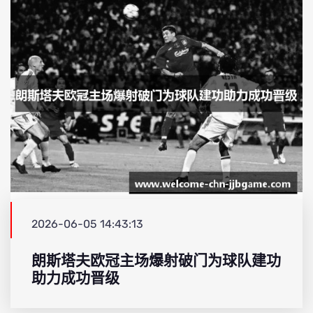
2026-06-05 14:43:13
朗斯塔夫欧冠主场爆射破门为球队建功
助力成功晋级