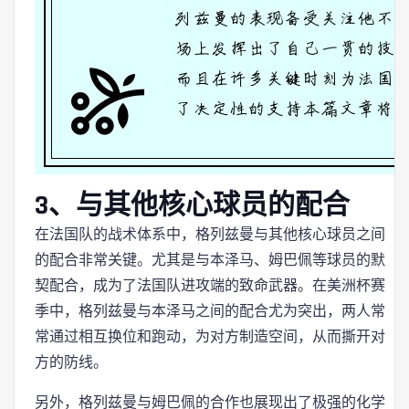
3、与其他核心球员的配合
在法国队的战术体系中，格列兹曼与其他核心球员之间
的配合非常关键。尤其是与本泽马、姆巴佩等球员的默
契配合，成为了法国队进攻端的致命武器。在美洲杯赛
季中，格列兹曼与本泽马之间的配合尤为突出，两人常
常通过相互换位和跑动，为对方制造空间，从而撕开对
方的防线。
另外，格列兹曼与姆巴佩的合作也展现出了极强的化学