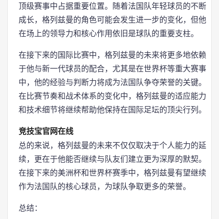
顶级赛事中占据重要位置。随着法国队年轻球员的不断
成长，格列兹曼的角色可能会发生进一步的变化，但他
在场上的领导力和核心作用依旧是球队的重要支柱。
在接下来的国际比赛中，格列兹曼的未来将更多地依赖
于他与新一代球员的配合，尤其是在世界杯等重大赛事
中，他的经验与判断力将成为法国队争夺荣誉的关键。
在比赛节奏和战术体系的变化中，格列兹曼的适应能力
和技术细节将继续帮助他保持在国际足坛的顶尖行列。
竞技宝官网在线
总的来说，格列兹曼的未来不仅仅取决于个人能力的延
续，更在于他能否继续与队友们建立更为深厚的默契。
在接下来的美洲杯和世界杯赛季中，格列兹曼有望继续
作为法国队的核心球员，为球队争取更多的荣誉。
总结：