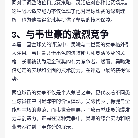
同对手调整站位和比赛策略，灵活应对各种比赛场景。
这种战术适应能力不仅体现了他对足球比赛的深刻理
解，也为他赢得金球奖提供了坚实的技术保障。
3、与韦世豪的激烈竞争
本届中国金球奖的评选中，吴曦与韦世豪的竞争格外引
人注目。韦世豪凭借出色的进攻能力和灵活多变的风
格，长期被认为是金球奖的有力竞争者。然而，吴曦凭
借稳定的表现和全面的技术能力，在评选中最终获得优
势。
两位球员的竞争不仅是个人荣誉之争，更代表着不同类
型球员在中国足球中的价值体现。吴曦代表了稳健与全
能型中场的典范，而韦世豪则展示了攻击型球员的爆发
力与创造力。正是在这种竞争中，吴曦的综合实力和职
业素养得到了更充分的展示。