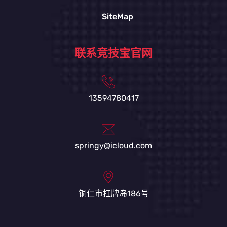
SiteMap
联系竞技宝官网
13594780417
springy@icloud.com
铜仁市扛牌岛186号