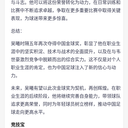
与斗志。他可以将这份荣誉转化为动力，在日常训练和
比赛中不断追求卓越，争取在更多重要比赛中取得关键
表现，为球迷带来更多惊喜。
总结：
吴曦时隔五年再次夺得中国金球奖，彰显了他在职业生
涯中的坚实积淀、技术与战术的全面提升，以及在与韦
世豪激烈竞争中脱颖而出的综合实力。这不仅是对个人
职业生涯的肯定，也为中国足球注入了新的信心与动
力。
未来，吴曦有望以此次金球奖为契机，再创辉煌。在职
业生涯的后续阶段，他将继续完善自身能力，带领球队
追求更高荣誉，同时为年轻球员树立榜样，推动中国足
球走向更高水平。
竞技宝