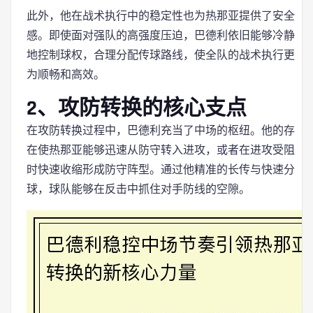
此外，他在战术执行中的稳定性也为热那亚提供了安全
感。即使面对强队的高强度压迫，巴德利依旧能够冷静
地控制球权，合理分配传球路线，使全队的战术执行更
为顺畅和高效。
2、攻防转换的核心支点
在攻防转换过程中，巴德利充当了中场的枢纽。他的存
在使热那亚能够迅速从防守转入进攻，或者在进攻受阻
时快速收缩形成防守阵型。通过他精准的长传与快速分
球，球队能够在反击中抓住对手防线的空隙。