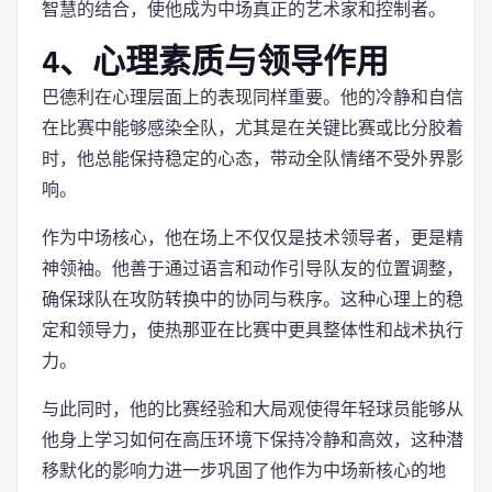
智慧的结合，使他成为中场真正的艺术家和控制者。
4、心理素质与领导作用
巴德利在心理层面上的表现同样重要。他的冷静和自信
在比赛中能够感染全队，尤其是在关键比赛或比分胶着
时，他总能保持稳定的心态，带动全队情绪不受外界影
响。
作为中场核心，他在场上不仅仅是技术领导者，更是精
神领袖。他善于通过语言和动作引导队友的位置调整，
确保球队在攻防转换中的协同与秩序。这种心理上的稳
定和领导力，使热那亚在比赛中更具整体性和战术执行
力。
与此同时，他的比赛经验和大局观使得年轻球员能够从
他身上学习如何在高压环境下保持冷静和高效，这种潜
移默化的影响力进一步巩固了他作为中场新核心的地