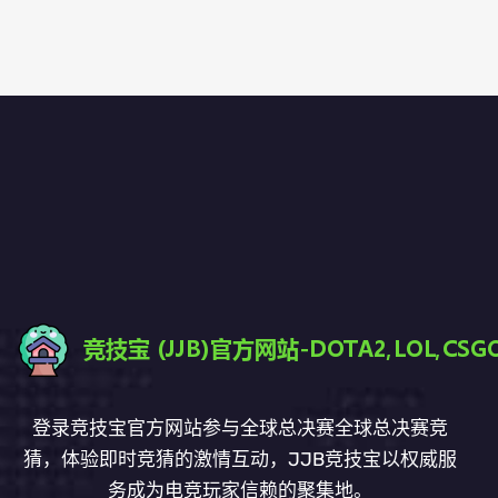
登录竞技宝官方网站参与全球总决赛全球总决赛竞
猜，体验即时竞猜的激情互动，JJB竞技宝以权威服
务成为电竞玩家信赖的聚集地。