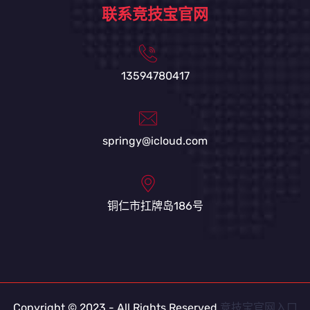
联系竞技宝官网
13594780417
springy@icloud.com
铜仁市扛牌岛186号
Copyright © 2023 - All Rights Reserved
竞技宝官网入口