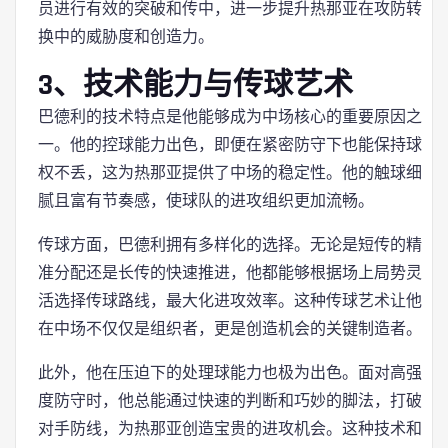
员进行有效的突破和传中，进一步提升热那亚在攻防转
换中的威胁度和创造力。
3、技术能力与传球艺术
巴德利的技术特点是他能够成为中场核心的重要原因之
一。他的控球能力出色，即便在紧密防守下也能保持球
权不丢，这为热那亚提供了中场的稳定性。他的触球细
腻且富有节奏感，使球队的进攻组织更加流畅。
传球方面，巴德利拥有多样化的选择。无论是短传的精
准分配还是长传的快速推进，他都能够根据场上局势灵
活选择传球路线，最大化进攻效率。这种传球艺术让他
在中场不仅仅是组织者，更是创造机会的关键制造者。
此外，他在压迫下的处理球能力也极为出色。面对高强
度防守时，他总能通过快速的判断和巧妙的脚法，打破
对手防线，为热那亚创造宝贵的进攻机会。这种技术和