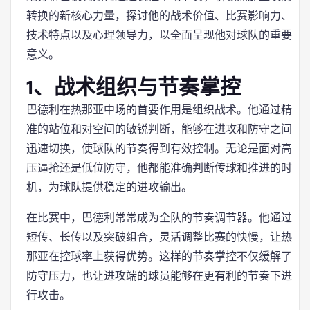
转换的新核心力量，探讨他的战术价值、比赛影响力、
技术特点以及心理领导力，以全面呈现他对球队的重要
意义。
1、战术组织与节奏掌控
巴德利在热那亚中场的首要作用是组织战术。他通过精
准的站位和对空间的敏锐判断，能够在进攻和防守之间
迅速切换，使球队的节奏得到有效控制。无论是面对高
压逼抢还是低位防守，他都能准确判断传球和推进的时
机，为球队提供稳定的进攻输出。
在比赛中，巴德利常常成为全队的节奏调节器。他通过
短传、长传以及突破组合，灵活调整比赛的快慢，让热
那亚在控球率上获得优势。这样的节奏掌控不仅缓解了
防守压力，也让进攻端的球员能够在更有利的节奏下进
行攻击。