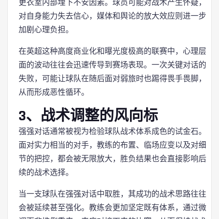
更衣室内部埋下不安因素。球员可能对战术产生怀疑，
对自身能力失去信心，媒体和舆论的放大效应则进一步
加剧心理负担。
在英超这种高度商业化和曝光度极高的联赛中，心理层
面的波动往往会迅速传导到赛场表现。一次关键对话的
失败，可能让球队在随后面对弱旅时也踢得畏手畏脚，
从而形成恶性循环。
3、战术调整的风向标
强强对话通常被视为检验球队战术体系成色的试金石。
面对实力相当的对手，教练的布置、临场应变以及对细
节的把控，都会被无限放大，胜负结果也会直接影响后
续的战术选择。
当一支球队在强强对话中取胜，其成功的战术思路往往
会被延续甚至强化。教练会更加坚定既有体系，通过微