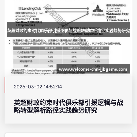
2026-03-02 14:52:14
英超财政约束时代俱乐部引援逻辑与战
略转型解析路径实践趋势研究