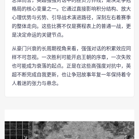
总体而言，英超强强对话中的胜负分界线，是决定争冠
格局的核心变量之一。它通过直接影响积分结构、放大
心理优势与劣势、引导战术演进路径，深刻左右着赛季
的整体走向。这些比赛不仅是赛程表上的普通一战，更
是决定命运的关键节点。
从豪门兴衰的长周期视角来看，强强对话的积累效应同
样不可忽视。一次胜利可能开启王朝的序章，一次失败
也可能成为衰落的起点。正是在这些高强度对抗中，英
超不断完成自我更新，也让争冠故事年复一年保持着令
人着迷的张力与悬念。