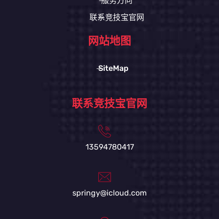
服务方向
联系竞技宝官网
网站地图
SiteMap
联系竞技宝官网
13594780417
springy@icloud.com