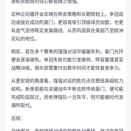
迷和赞助商的信心都会随之增强。
这种正向循环会反映在转会策略和长期规划上。争冠成
功或接近成功的豪门，更容易吸引顶级球员加盟，也更
有底气坚持既定发展路线，从而巩固其在英超乃至欧洲
足坛的地位。
相反，若在多个赛季的强强对话中屡屡失利，豪门光环
便会逐渐褪色。争冠失败可能引发换帅、阵容重建甚至
战略动摇，俱乐部需要付出数年时间才能恢复竞争力。
从更宏观的角度看，强强对话的胜负还在塑造英超权力
结构。新贵若能在关键战中不断击败传统豪门，便可能
完成阶层跃迁，而老牌强队一旦失守，则可能被时代浪
潮所取代。
总结：