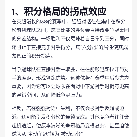
1、积分格局的拐点效应
在英超漫长的38轮赛季中，强强对话往往集中在积分
榜前列球队之间，这类比赛的胜负会直接改变争冠集团
的分差结构。一场胜利不仅意味着自己拿到三分，同时
还阻止了直接竞争对手得分，其“六分战”的属性使其成
为真正的积分拐点。
当争冠球队在直接对话中取胜，往往能够迅速拉开与对
手的差距，形成领跑优势。这种优势在赛季中后段尤为
重要，因为它可以让球队在面对中下游对手时拥有更高
的容错空间，从而降低争冠压力。
相反，若在强强对话中失利，不仅会被对手反超或迫
近，还可能引发积分榜的连锁反应。其他竞争者往往会
趁机追赶，使原本清晰的争冠格局变得复杂，甚至迫使
球队从“主动争冠”转为“被动追分”。