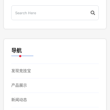
导航
发现竞技宝
产品展示
新闻动态