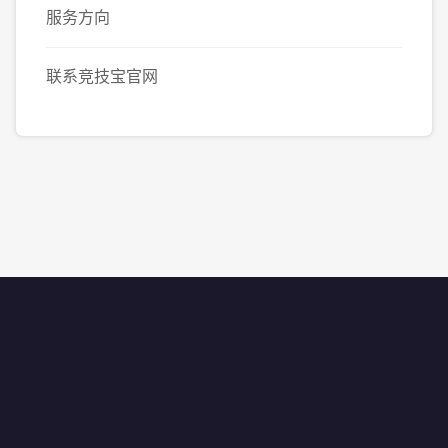
服务方向
联系竞技宝官网