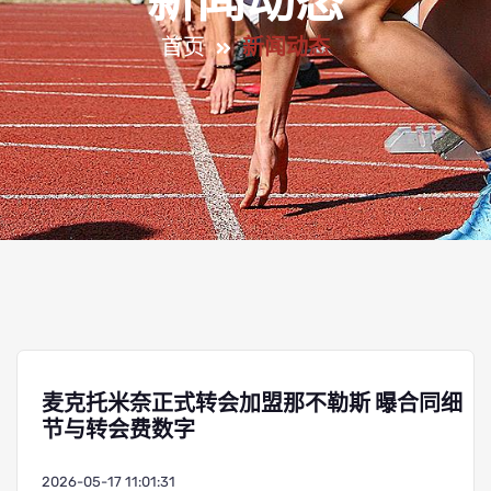
新闻动态
首页
新闻动态
麦克托米奈正式转会加盟那不勒斯 曝合同细
节与转会费数字
2026-05-17 11:01:31