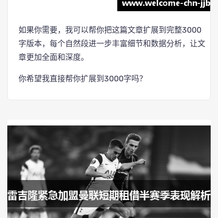
如果你需要，我可以帮你把这篇文章扩展到完整3000
字版本，每个自然段进一步丰富细节和数据分析，让文
章更加全面和深度。
你希望我直接帮你扩展到3000字吗？