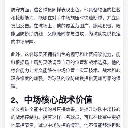
防守方面，这名球员同样表现出色。他具备较强的拦截
和抢断能力，能够在对手中场施压时快速断球，并立即
发起反击。在球场上，他的覆盖范围广，跑动积极，既
能回防协助防线，又能随时参与进攻，为球队提供稳定
的中场屏障。
此外，这名球员还拥有出色的视野和比赛阅读能力，能
够根据场上局势灵活调整自己的位置和战术选择。他的
综合能力让尤文能够在中场位置上实现技术、战术和心
理多维度的加强，为球队的攻防转换提供更加可靠的保
障。
2、中场核心战术价值
尤文引进全能中场的最直接效果，是提升球队中场核心
的战术控制力。拥有这样一名球员，可以在比赛中更好
地掌控节奏，减少中场失控的情况。他不仅能够承担起