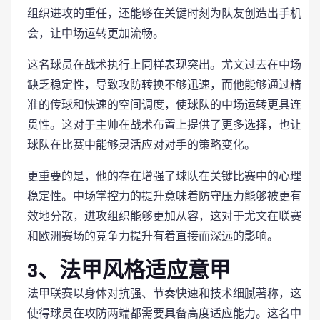
组织进攻的重任，还能够在关键时刻为队友创造出手机
会，让中场运转更加流畅。
这名球员在战术执行上同样表现突出。尤文过去在中场
缺乏稳定性，导致攻防转换不够迅速，而他能够通过精
准的传球和快速的空间调度，使球队的中场运转更具连
贯性。这对于主帅在战术布置上提供了更多选择，也让
球队在比赛中能够灵活应对对手的策略变化。
更重要的是，他的存在增强了球队在关键比赛中的心理
稳定性。中场掌控力的提升意味着防守压力能够被更有
效地分散，进攻组织能够更加从容，这对于尤文在联赛
和欧洲赛场的竞争力提升有着直接而深远的影响。
3、法甲风格适应意甲
法甲联赛以身体对抗强、节奏快速和技术细腻著称，这
使得球员在攻防两端都需要具备高度适应能力。这名中