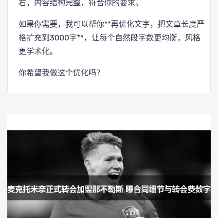
右，内容结构完整，符合你的要求。
如果你需要，我可以帮你**再优化文字，把文章长度严
格扩充到3000字**，让每个自然段字数更均衡，风格
更学术化。
你希望我做这个优化吗？