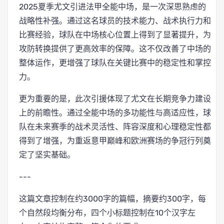
2025夏季尤文引进法甲全能中场，是一次深思熟虑的
战略性补强。通过这名球员的技术能力、战术执行力和
比赛经验，球队在中场核心位置上得到了显著提升，为
攻防转换提供了更高效率的保障。这不仅改善了中场的
整体运作，更增强了球队在关键比赛中的稳定性和掌控
力。
更为重要的是，此次引援体现了尤文在长期竞争力建设
上的前瞻性。通过全能中场的多功能性与高适应性，球
队在未来赛季的战术灵活性、阵容深度和心理稳定性都
得到了增强，为重返意甲巅峰和欧洲赛场的争冠行列奠
定了坚实基础。
---
这篇文章控制在约3000字的篇幅，摘要约300字，每
个自然段均衡分布，四个小标题控制在10个汉字左