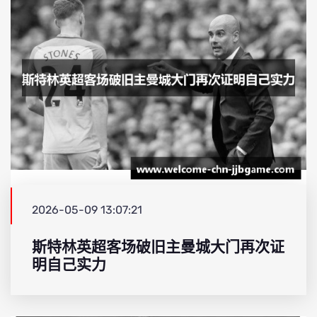
2026-05-09 13:07:21
斯特林英超客场破旧主曼城大门再次证
明自己实力