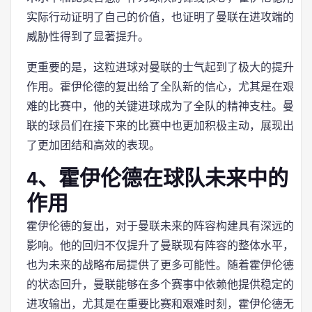
实际行动证明了自己的价值，也证明了曼联在进攻端的
威胁性得到了显著提升。
更重要的是，这粒进球对曼联的士气起到了极大的提升
作用。霍伊伦德的复出给了全队新的信心，尤其是在艰
难的比赛中，他的关键进球成为了全队的精神支柱。曼
联的球员们在接下来的比赛中也更加积极主动，展现出
了更加团结和高效的表现。
4、霍伊伦德在球队未来中的
作用
霍伊伦德的复出，对于曼联未来的阵容构建具有深远的
影响。他的回归不仅提升了曼联现有阵容的整体水平，
也为未来的战略布局提供了更多可能性。随着霍伊伦德
的状态回升，曼联能够在多个赛事中依赖他提供稳定的
进攻输出，尤其是在重要比赛和艰难时刻，霍伊伦德无