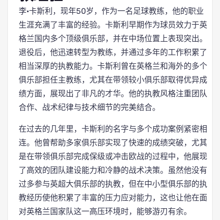
李·卡斯利，现年50岁，作为一名足球教练，他的职业
生涯充满了丰富的经验。卡斯利早期作为球员效力于英
格兰国内多个顶级俱乐部，并在中场位置上表现突出。
退役后，他迅速转型为教练，并通过多年的工作积累了
相当深厚的执教能力。卡斯利曾在英格兰和海外的多个
俱乐部担任主教练，尤其在带领较小俱乐部取得优异成
绩方面，展现出了非凡的才华。他的执教风格注重团队
合作、战术纪律与技术细节的完美结合。
在过去的几年里，卡斯利的名字与多个成功案例紧密相
连。他曾帮助多家俱乐部实现了快速的成绩突破，尤其
是在带领俱乐部完成保级或冲击欧战的过程中，他展现
了高效的团队建设能力和冷静的战术决策。虽然他没有
过多参与英超大俱乐部的执教，但在中小型俱乐部的执
教经历使他积累了丰富的压力应对能力，这也让他在面
对英格兰国家队这一高压环境时，能够游刃有余。