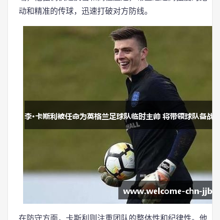
动和精准的传球，迅速打破对方防线。
在防守方面，卡斯利则注重团队的整体性和纪律性。他