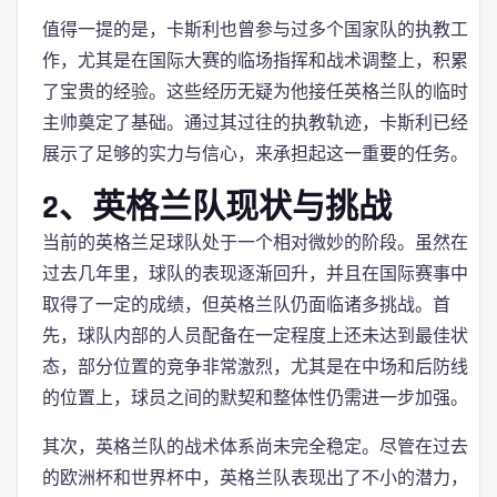
值得一提的是，卡斯利也曾参与过多个国家队的执教工
作，尤其是在国际大赛的临场指挥和战术调整上，积累
了宝贵的经验。这些经历无疑为他接任英格兰队的临时
主帅奠定了基础。通过其过往的执教轨迹，卡斯利已经
展示了足够的实力与信心，来承担起这一重要的任务。
2、英格兰队现状与挑战
当前的英格兰足球队处于一个相对微妙的阶段。虽然在
过去几年里，球队的表现逐渐回升，并且在国际赛事中
取得了一定的成绩，但英格兰队仍面临诸多挑战。首
先，球队内部的人员配备在一定程度上还未达到最佳状
态，部分位置的竞争非常激烈，尤其是在中场和后防线
的位置上，球员之间的默契和整体性仍需进一步加强。
其次，英格兰队的战术体系尚未完全稳定。尽管在过去
的欧洲杯和世界杯中，英格兰队表现出了不小的潜力，