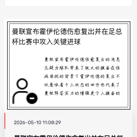
2026-05-10 11:08:29