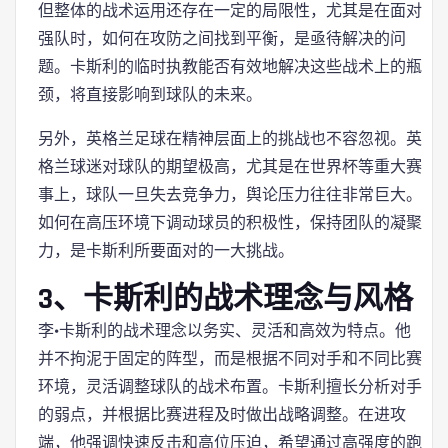
但整体的战术运用还存在一定的局限性，尤其是在面对
强队时，如何在攻防之间找到平衡，是亟待解决的问
题。卡斯利的临时执教能否有效地解决这些战术上的瓶
颈，将直接影响到球队的未来。
另外，英格兰足球在精神层面上的挑战也不容忽视。英
格兰球迷对球队的期望极高，尤其是在世界杯等重大赛
事上，球队一旦失去竞争力，舆论压力往往非常巨大。
如何在高压环境下调动球员的积极性，保持团队的凝聚
力，是卡斯利所要面对的一大挑战。
3、卡斯利的战术理念与风格
李·卡斯利的战术理念以务实、灵活和高效为特点。他
并不拘泥于固定的阵型，而是根据不同对手和不同比赛
环境，灵活调整球队的战术布置。卡斯利擅长分析对手
的弱点，并根据比赛进程及时做出战略调整。在进攻
端，他强调快速反击和高位压迫，希望通过高强度的跑